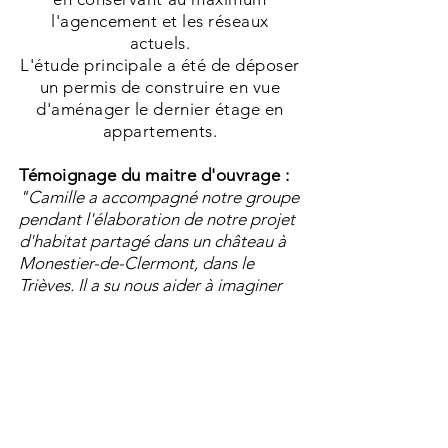
l'agencement et les réseaux
actuels.
L'étude principale a été de déposer
un permis de construire en vue
d'aménager le dernier étage en
appartements.
Témoignage du maitre d'ouvrage :
"Camille a accompagné notre groupe
pendant l'élaboration de notre projet
d'habitat partagé dans un château à
Monestier-de-Clermont, dans le
Trièves. Il a su nous aider à imaginer
les espaces pour que chacun.e se
projette dans son futur appartement,
en conservant tout à la fois l'aspect
collectif qui nous anime et les envies
des un.e.s et des autres. Par exemple,
Camille nous a fait concevoir en
plusieurs étapes l'aménagement du