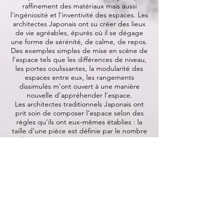
raffinement des matériaux mais aussi
l’ingéniosité et l’inventivité des espaces. Les
architectes Japonais ont su créer des lieux
de vie agréables, épurés où il se dégage
une forme de sérénité, de calme, de repos.
Des exemples simples de mise en scène de
l’espace tels que les différences de niveau,
les portes coulissantes, la modularité des
espaces entre eux, les rangements
dissimulés m’ont ouvert à une manière
nouvelle d’appréhender l’espace.
Les architectes traditionnels Japonais ont
prit soin de composer l’espace selon des
règles qu’ils ont eux-mêmes établies : la
taille d’une pièce est définie par le nombre
de tatamis (pièce à 3 tatamis, pièce à 4
tatamis, etc.). Tous les espaces viennent
ensuite se composer sur cette trame, le
découpage des portes coulissantes, la taille
des menuiseries et leurs décompositions en
petits carreaux. Tout cela participe à une
envie d’harmonie générale et un désir de
"pacifier l’espace".