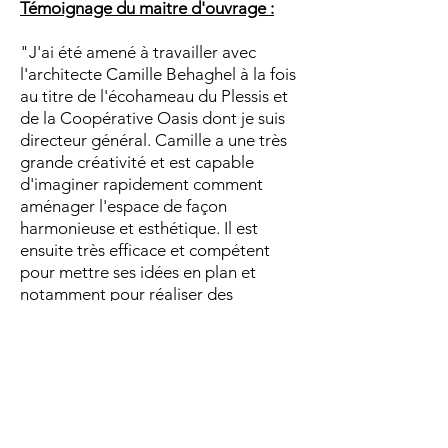
Témoignage du maitre d'ouvrage :
"J'ai été amené à travailler avec
l'architecte Camille Behaghel à la fois
au titre de l'écohameau du Plessis et
de la Coopérative Oasis dont je suis
directeur général. Camille a une très
grande créativité et est capable
d'imaginer rapidement comment
aménager l'espace de façon
harmonieuse et esthétique. Il est
ensuite très efficace et compétent
pour mettre ses idées en plan et
notamment pour réaliser des
projections en 3D qui aident vraiment
à visualiser un projet puis à
communiquer dessus. Il a aussi une
grande sensibilité écologique et une
bonne connaissance de
l'écoconstruction qui sont